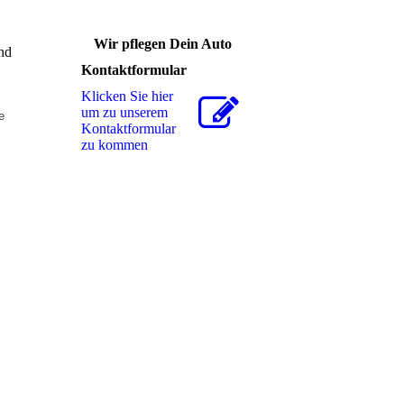
Wir pflegen Dein Auto
und
Kontaktformular
Klicken Sie hier
um zu unserem
e
Kon­takt­for­mu­lar
zu kommen
Tel. 05636 999652
Bitte beachten Sie unsere
Öffnungszeiten
So finden Sie uns